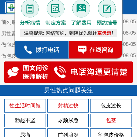
鲤泉·最新文章
2026-08-05
前列腺炎遗精的原因
2026-08-05
男性割包皮以后应该注意什么
2026-08-05
做包皮手术后什么时候能夫妻生活
2026-08-05
做包皮手手术后要注意哪些
2026-08-05
男性包皮长会引起瘙痒吗
2026-08-05
男性有包皮是不是容易太敏感
2026-08-03
男性热点问题关注
前列腺炎起夜的原因
2026-07-30
前列腺炎自然变化的原因
性生活时间短
射精过快
包皮过长
2026-07-29
男子的急性前列腺炎怎么护理
勃起不坚
尿频尿急
包茎
2026-07-29
男人前列腺炎的症状及治疗方法
2026-07-29
尿痛
前列腺炎
割包皮价格
男性得了前列腺炎症状有哪些呢