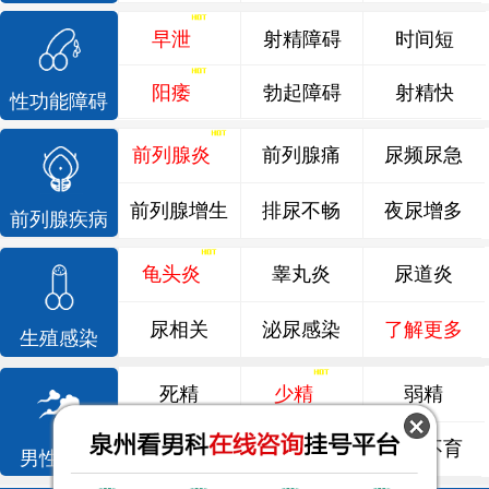
早泄
射精障碍
时间短
阳痿
勃起障碍
射精快
性功能障碍
前列腺炎
前列腺痛
尿频尿急
前列腺增生
排尿不畅
夜尿增多
前列腺疾病
龟头炎
睾丸炎
尿道炎
尿相关
泌尿感染
了解更多
生殖感染
死精
少精
弱精
精液异常
精子畸形
男性不育
男性不育