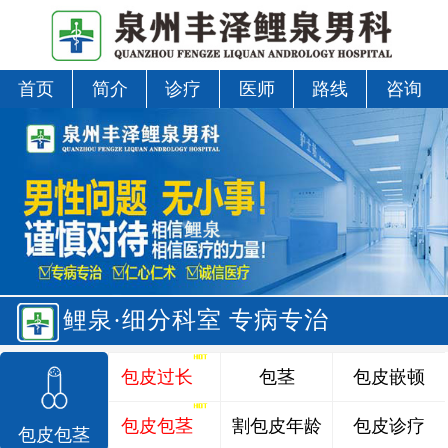
首页
简介
诊疗
医师
路线
咨询
鲤泉·细分科室 专病专治
包皮过长
包茎
包皮嵌顿
包皮包茎
割包皮年龄
包皮诊疗
包皮包茎