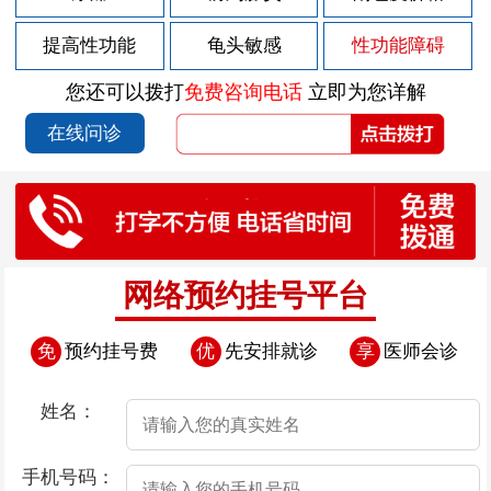
2026-07-29
男人得了前列腺炎的临床症状？
提高性功能
龟头敏感
性功能障碍
2026-07-29
男性前列腺炎的症状
您还可以拨打
免费咨询电话
立即为您详解
2026-07-28
前列腺炎胀痛的原因
在线问诊
2026-07-25
前列腺炎突然消失的原因
2026-07-23
前列腺炎的症状有什么呢
2026-07-23
过度撸管会导致早泄
2026-07-23
几种正常的早泄现象
网络预约挂号平台
2026-07-23
导致器质性早泄的原因有哪些
免
预约挂号费
优
先安排就诊
享
医师会诊
2026-07-23
患了早泄后该怎么办
2026-07-23
面对早泄男性患者应该如何应对
姓名：
2026-07-22
前列腺炎的根本原因
手机号码：
2026-07-18
前列腺炎的早期症状与危害