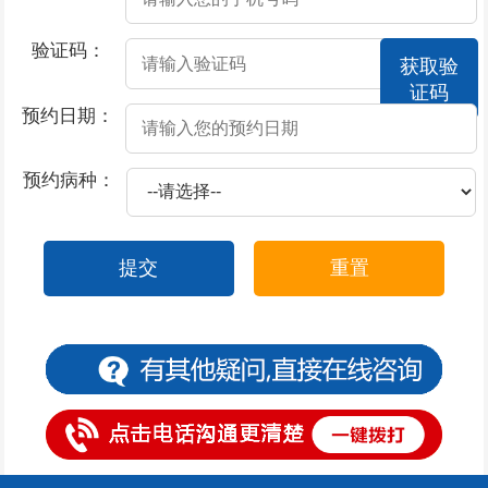
2026-07-17
撸管过度会不会导致阳痿
验证码：
获取验
2026-07-17
得了阳痿有什么表现呢
证码
2026-07-17
哪些不良生活习惯会引发阳痿
预约日期：
2026-07-17
导致男性阳痿出现的因素有哪些
预约病种：
2026-07-17
房事不持久是阳痿的原因吗
2026-07-16
前列腺炎的形成原因有哪些
提交
重置
2026-07-15
前列腺炎的常见症状都有哪些？
2026-07-15
前列腺炎的发生原因
2026-07-14
前列腺炎的原因治疗方法
2026-07-11
前列腺炎的原因及禁忌症
2026-07-11
包皮过长有什么导致原因
2026-07-11
包皮包茎会引发什么疾病