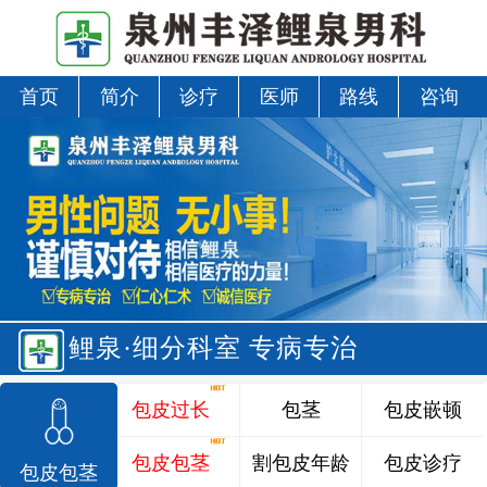
首页
简介
诊疗
医师
路线
咨询
鲤泉·细分科室 专病专治
包皮过长
包茎
包皮嵌顿
包皮包茎
割包皮年龄
包皮诊疗
包皮包茎