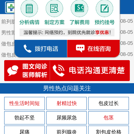
鲤泉·最新文章
2026-08-05
前列腺炎遗精的原因
2026-08-05
男性割包皮以后应该注意什么
2026-08-05
做包皮手术后什么时候能夫妻生活
2026-08-05
做包皮手手术后要注意哪些
2026-08-05
男性包皮长会引起瘙痒吗
2026-08-05
男性有包皮是不是容易太敏感
2026-08-03
男性热点问题关注
前列腺炎起夜的原因
2026-07-30
前列腺炎自然变化的原因
性生活时间短
射精过快
包皮过长
2026-07-29
男子的急性前列腺炎怎么护理
勃起不坚
尿频尿急
包茎
2026-07-29
男人前列腺炎的症状及治疗方法
2026-07-29
尿痛
前列腺炎
割包皮价格
男性得了前列腺炎症状有哪些呢