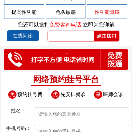
2026-07-29
男人得了前列腺炎的临床症状？
提高性功能
龟头敏感
性功能障碍
2026-07-29
男性前列腺炎的症状
您还可以拨打
免费咨询电话
立即为您详解
2026-07-28
前列腺炎胀痛的原因
在线问诊
2026-07-25
前列腺炎突然消失的原因
2026-07-23
前列腺炎的症状有什么呢
2026-07-23
过度撸管会导致早泄
2026-07-23
几种正常的早泄现象
网络预约挂号平台
2026-07-23
导致器质性早泄的原因有哪些
免
预约挂号费
优
先安排就诊
享
医师会诊
2026-07-23
患了早泄后该怎么办
2026-07-23
面对早泄男性患者应该如何应对
姓名：
2026-07-22
前列腺炎的根本原因
手机号码：
2026-07-18
前列腺炎的早期症状与危害