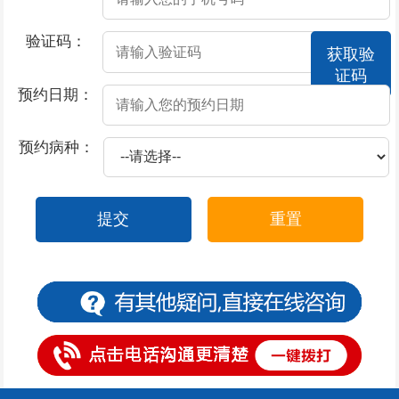
2026-07-17
撸管过度会不会导致阳痿
验证码：
获取验
2026-07-17
得了阳痿有什么表现呢
证码
2026-07-17
哪些不良生活习惯会引发阳痿
预约日期：
2026-07-17
导致男性阳痿出现的因素有哪些
预约病种：
2026-07-17
房事不持久是阳痿的原因吗
2026-07-16
前列腺炎的形成原因有哪些
提交
重置
2026-07-15
前列腺炎的常见症状都有哪些？
2026-07-15
前列腺炎的发生原因
2026-07-14
前列腺炎的原因治疗方法
2026-07-11
前列腺炎的原因及禁忌症
2026-07-11
包皮过长有什么导致原因
2026-07-11
包皮包茎会引发什么疾病