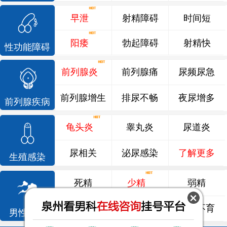
早泄
射精障碍
时间短
阳痿
勃起障碍
射精快
性功能障碍
前列腺炎
前列腺痛
尿频尿急
前列腺增生
排尿不畅
夜尿增多
前列腺疾病
龟头炎
睾丸炎
尿道炎
尿相关
泌尿感染
了解更多
生殖感染
死精
少精
弱精
精液异常
精子畸形
男性不育
男性不育